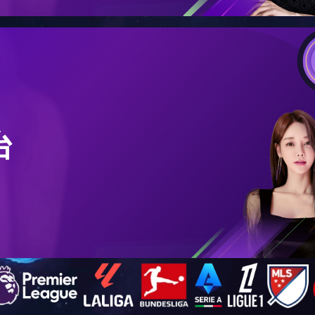
经大学开云官方版在线入口 联系方式：028-87092281/87092872 电子邮件：tyxy@swufe
游（NINE GAME）体育·官方网站
|
米兰体育在线网站_米兰体育(中国)
|
ky体育·（中