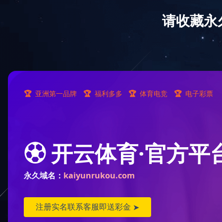
首页
开云官方版在线入口
党建工作
校友会介绍
校友活动
校友风采
校友工作
走进西财体育