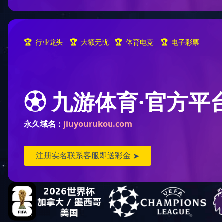
趣、增强
康、全面
本中最基
通过
动偏好特
石，以《
课余体育
生达标成
课，强化
理，构建
体育、快
氛围，为
定坚实基
为适