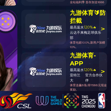
国)形式和途径，促进学生身心健
济民”的高素质财经人才提供人力资
财经类专业大学生的生理、心理及运
国)初步构建了以第一课堂教学为基
杯”系列体育竞赛、体育社团活动，
补充的“
1+3
”开云(中国)模式
,
将学
学生的课程学习考评，开齐开足体育
云(中国)模式、体育文化、健康管
实学生体质强健计划，坚持“健康
院一品”“一社一品”的校园体育文化
展的社会主义事业建设者和接班人奠
批国家级一流本科课程。
的需要，依托学校雄厚的经济学、