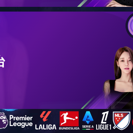
出汗量较夏天少，但运动时仍然会失水，所以运动
快，少次多量最为适宜；
优于夏季，但要避免过量运动，宜循序渐进，逐步
增多，湿滑的路面容易引发摔倒等意外，户外运动
项体育赛事开始的季节，开云官方版在线入口希望
！
经大学开云官方版在线入口 联系方式：028-87092281/87092872 电子邮件：tyxy@swufe
游（NINE GAME）体育·官方网站
|
米兰体育在线网站_米兰体育(中国)
|
ky体育·（中