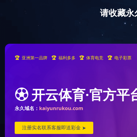
首页
开云官方版在线入口
党建工作
度过炎炎夏日，终于来到
动不仅能够增强体质，提高免疫
但在运动的同时，有一些
每次运动前都要做好充分
秋季早晚温差较大，户外
过多的衣物。运动结束后应及时